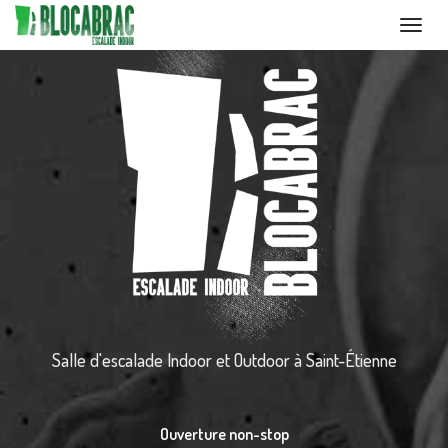
Toggl
navig
Aller
au
contenu
principal
Salle d'escalade Indoor et Outdoor
à Saint-Étienne
Ouverture non-stop