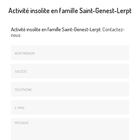
Activité insolite en famille Saint-Genest-Lerpt
Activité insolite en famille Saint-Genest-Lerpt.
Contactez-
nous
Nom
&
Prénom
Société
*
:
Téléphone
E-
mail
*