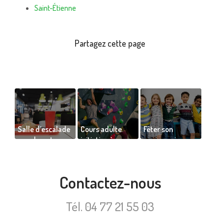
Saint-Étienne
Salle d’escalade
Cours adulte
Fêter son
avec bar et
initiation à
anniversaire
restaurant sur
l’escalade de
dans une salle
place
bloc indoor
d'escalade pour
10 enfants à
Contactez-nous
Saint-Etienne
Tél.
04 77 21 55 03