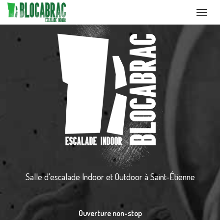
Toggl
navig
Aller
au
contenu
principal
Salle d'escalade Indoor et Outdoor
à Saint-Étienne
Ouverture non-stop