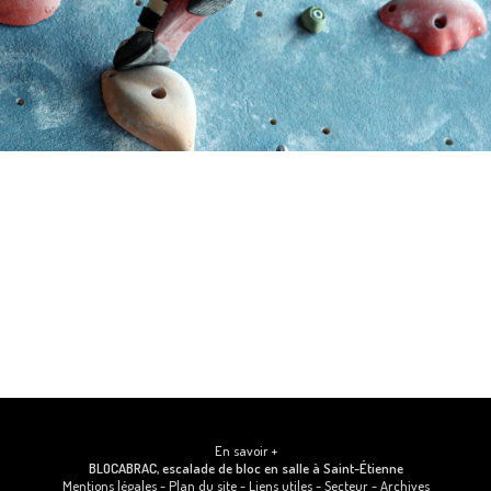
En savoir +
BLOCABRAC, escalade de bloc en salle
à Saint-Étienne
Mentions légales
-
Plan du site
-
Liens utiles
-
Secteur
-
Archives