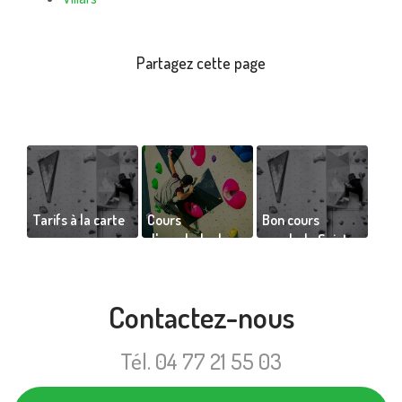
Tarifs à la carte
Cours
Bon cours
d'escalade de
escalade Saint-
débutant à
Étienne de Vinc
expert à Saint-
amr
Étienne
Contactez-nous
Tél.
04 77 21 55 03