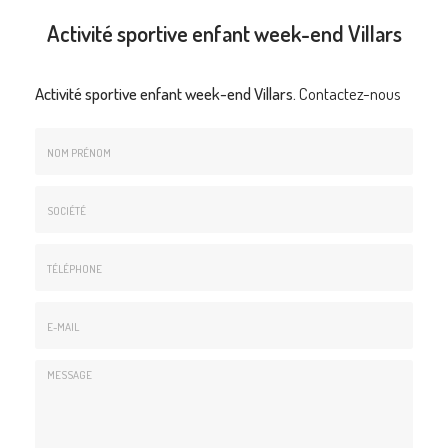
Activité sportive enfant week-end Villars
Activité sportive enfant week-end Villars.
Contactez-nous
Nom
&
Prénom
Société
*
:
Téléphone
E-
mail
*