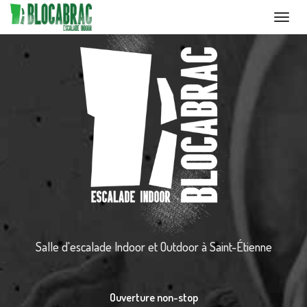
Toggl
navig
Aller
au
contenu
principal
Salle d'escalade Indoor et Outdoor
à Saint-Étienne
Ouverture non-stop