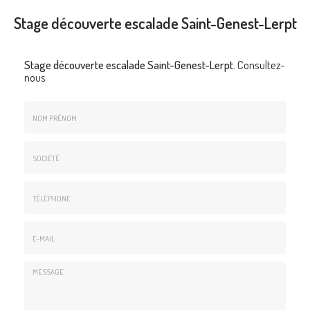
Stage découverte escalade Saint-Genest-Lerpt
Stage découverte escalade Saint-Genest-Lerpt.
Consultez-
nous
Nom
&
Prénom
Société
*
:
Téléphone
E-
mail
*