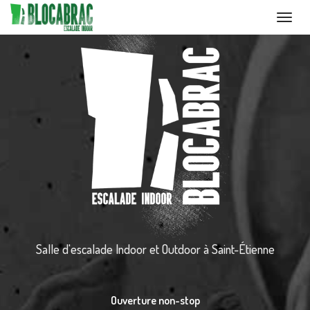
Toggl
navig
Aller
au
contenu
principal
Salle d'escalade Indoor et Outdoor
à Saint-Étienne
Ouverture non-stop