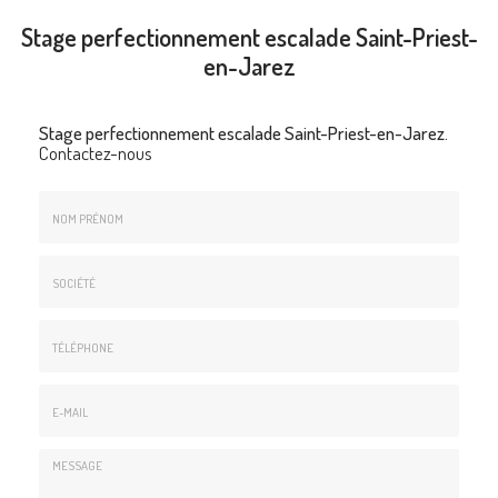
Stage perfectionnement escalade Saint-Priest-
en-Jarez
Stage perfectionnement escalade Saint-Priest-en-Jarez.
Contactez-nous
Nom
&
Prénom
Société
*
:
Téléphone
E-
mail