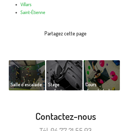
Villars
Saint-Étienne
Salle d'escalade
Stage
Cours
perfectionnement
d'escalade de
d'escalade à
bloc pour
Saint-Étienne
adultes à Saint-
Étienne
Contactez-nous
Tél.
04 77 21 55 03