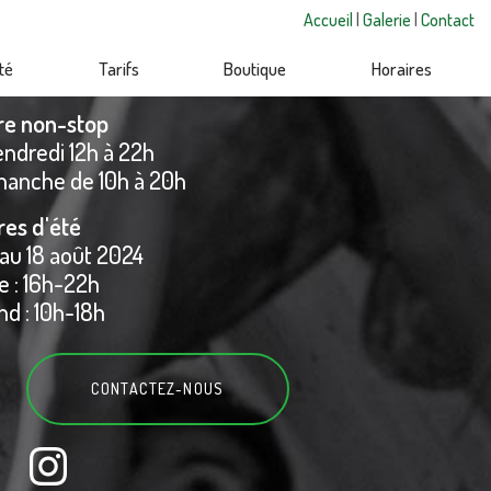
Accueil
|
Galerie
|
Contact
té
Tarifs
Boutique
Horaires
re non-stop
endredi 12h à 22h
manche de 10h à 20h
res d'été
 au 18 août 2024
 : 16h-22h
d : 10h-18h
CONTACTEZ-
NOUS