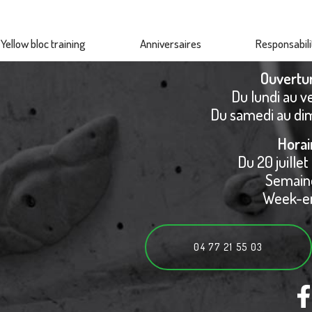
Yellow bloc training
Anniversaires
Responsabili
Ouvertu
Du lundi au v
Du samedi au di
Horai
Du 20 juillet
Semaine
Week-en
04 77 21 55 03