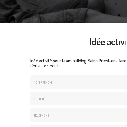
Idée activ
Idée activité pour team building Saint-Priest-en-Jare
Consultez-nous
Nom
&
Prénom
Société
*
:
Téléphone