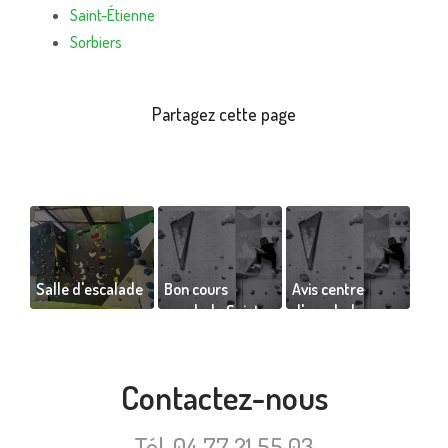
Saint-Étienne
Sorbiers
Salle d'escalade
Bon cours
Avis centre
escalade Saint-
d'escalade
Étienne de Vinc
Saint-Étienne de
amr
Julien gambini
Contactez-nous
Tél.
04 77 21 55 03