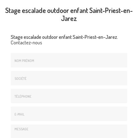
Stage escalade outdoor enfant Saint-Priest-en-
Jarez
Stage escalade outdoor enfant Saint-Priest-en-Jarez.
Contactez-nous
Nom
&
Prénom
Société
*
:
Téléphone
E-
mail