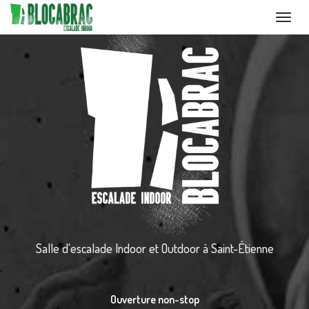
Toggl
navig
Aller
au
contenu
principal
Salle d'escalade Indoor et Outdoor
à Saint-Étienne
Ouverture non-stop