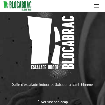
Toggl
navig
Aller
au
contenu
principal
Salle d'escalade Indoor et Outdoor
à Saint-Étienne
Ouverture non-stop