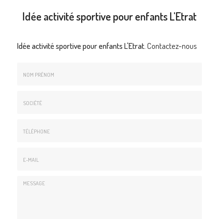
Idée activité sportive pour enfants L'Etrat
Idée activité sportive pour enfants L'Etrat.
Contactez-nous
Nom
&
Prénom
Société
*
:
Téléphone
E-
mail
*