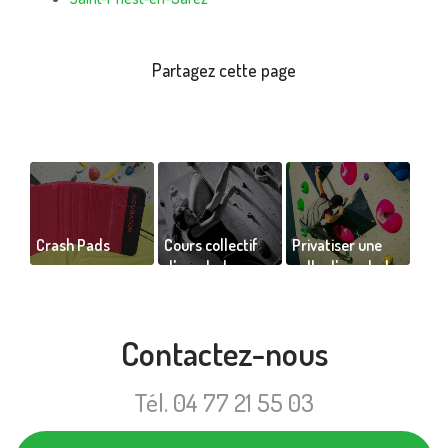
Crash Pads
Cours collectif
Privatiser une
d'escalade pour
salle d'escalade
ado à Saint-
pour événement
Étienne
privé à Saint-
Étienne
Contactez-nous
Tél.
04 77 21 55 03