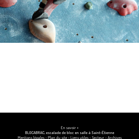
En savoir +
BLOCABRAC, escalade de bloc en salle
à Saint-Étienne
Mentions légales
-
Plan du site
-
Liens utiles
-
Secteur
-
Archives