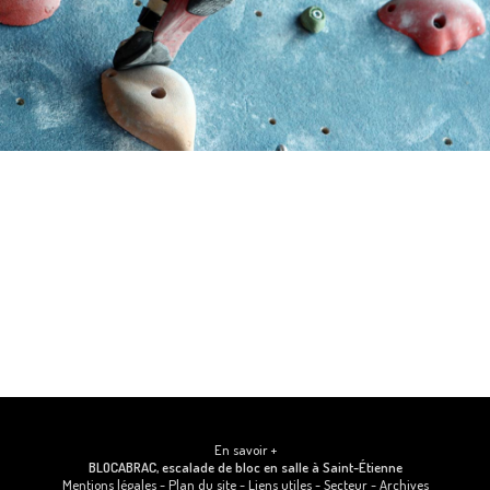
En savoir +
BLOCABRAC, escalade de bloc en salle
à Saint-Étienne
Mentions légales
-
Plan du site
-
Liens utiles
-
Secteur
-
Archives