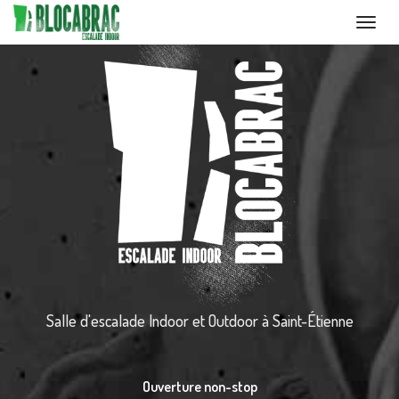
Toggl
navig
Aller
au
contenu
principal
Salle d'escalade Indoor et Outdoor
à Saint-Étienne
Ouverture non-stop