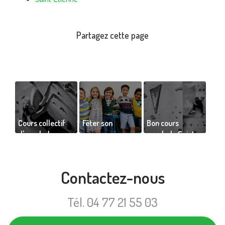
Cours collectif
Fêter son
Bon cours
d'escalade pour
anniversaire
escalade Saint-
ado à Saint-
dans une salle
Étienne de
Étienne
d'escalade pour
Clement kap2
10 enfants à
Contactez-nous
Saint-Etienne
Tél.
04 77 21 55 03