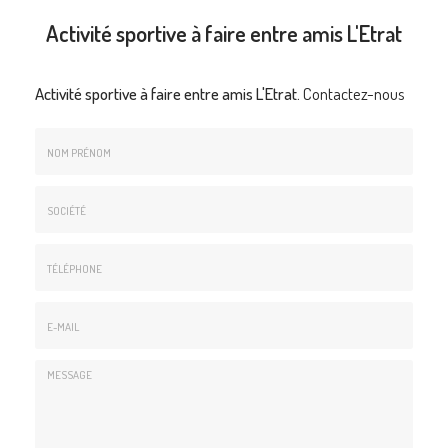
Activité sportive à faire entre amis L'Etrat
Activité sportive à faire entre amis L'Etrat.
Contactez-nous
Nom
&
Prénom
Société
*
:
Téléphone
E-
mail
*