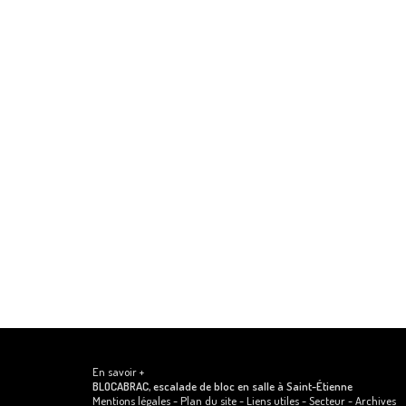
En savoir +
BLOCABRAC, escalade de bloc en salle
à Saint-Étienne
Mentions légales
-
Plan du site
-
Liens utiles
-
Secteur
-
Archives