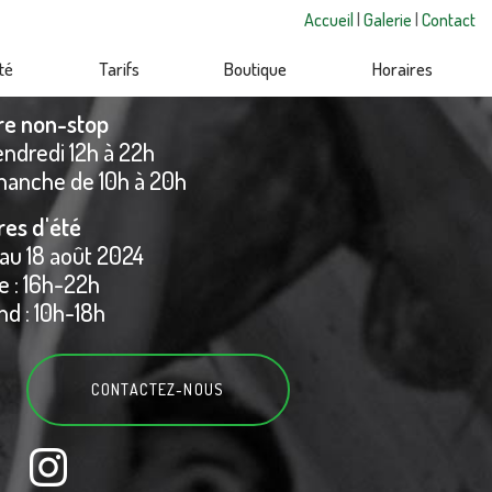
Accueil
|
Galerie
|
Contact
té
Tarifs
Boutique
Horaires
re non-stop
endredi 12h à 22h
manche de 10h à 20h
res d'été
 au 18 août 2024
 : 16h-22h
d : 10h-18h
CONTACTEZ-
NOUS