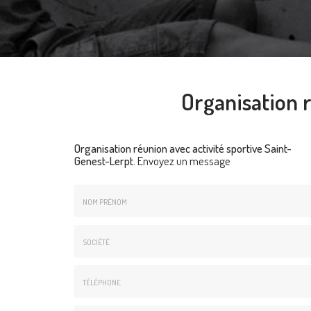
Organisation r
Organisation réunion avec activité sportive Saint-
Genest-Lerpt.
Envoyez un message
Nom
&
Prénom
Société
*
:
Téléphone