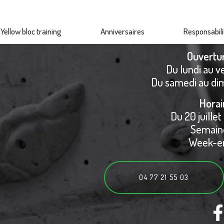
Yellow bloc training
Anniversaires
Responsabili
Ouvertu
Du lundi au v
Du samedi au di
Horai
Du 20 juillet
Semaine
Week-en
04 77 21 55 03