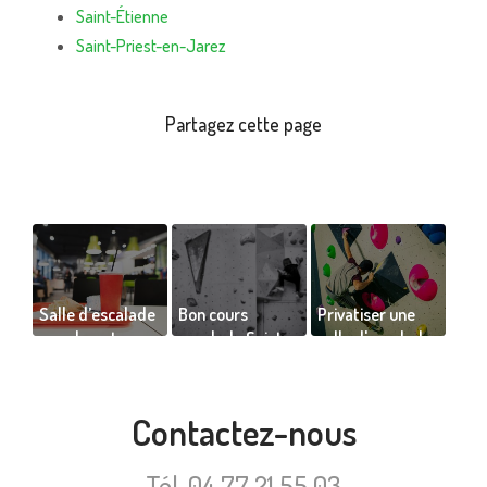
Saint-Étienne
Saint-Priest-en-Jarez
Salle d’escalade
Bon cours
Privatiser une
avec bar et
escalade Saint-
salle d'escalade
restaurant sur
Étienne de Vinc
pour événement
place
amr
privé à Saint-
Étienne
Contactez-nous
Tél.
04 77 21 55 03