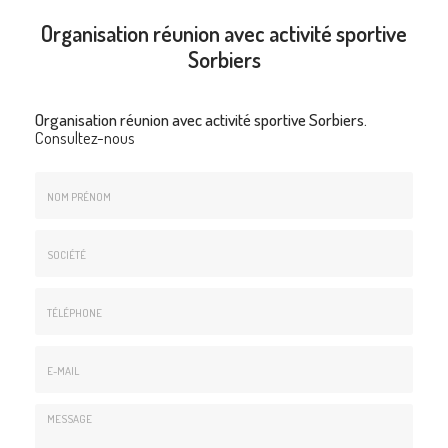
Organisation réunion avec activité sportive
Sorbiers
Organisation réunion avec activité sportive Sorbiers.
Consultez-nous
Nom
&
Prénom
Société
*
:
Téléphone
E-
mail