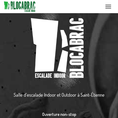
Toggl
navig
Aller
au
contenu
principal
Salle d'escalade Indoor et Outdoor
à Saint-Étienne
Ouverture non-stop