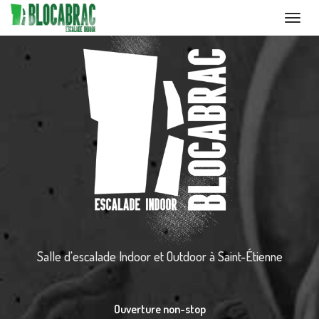
Toggl
navig
Aller
au
contenu
principal
Salle d'escalade Indoor et Outdoor
à Saint-Étienne
Ouverture non-stop