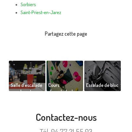
Sorbiers
Saint-Priest-en-Jarez
Salle d’escalade
Cours
Escalade de bloc
avec bar et
d'escalade de
restaurant sur
bloc pour
place
adultes à Saint-
Étienne
Contactez-nous
Tél.
04 77 21 55 03