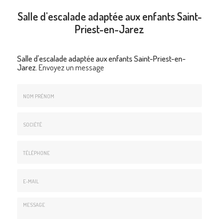
Salle d'escalade adaptée aux enfants Saint-
Priest-en-Jarez
Salle d'escalade adaptée aux enfants Saint-Priest-en-
Jarez.
Envoyez un message
Nom
&
Prénom
Société
*
:
Téléphone
E-
mail