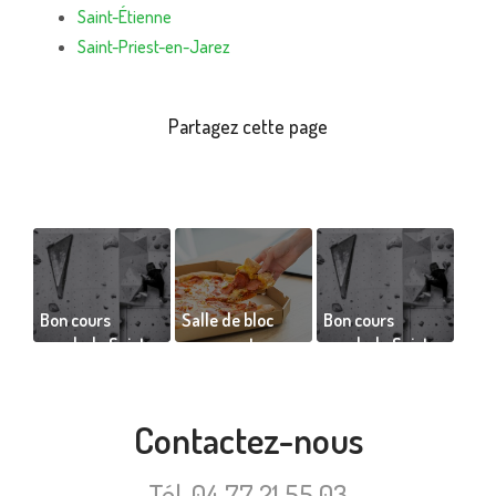
Saint-Étienne
Saint-Priest-en-Jarez
Bon cours
Salle de bloc
Bon cours
escalade Saint-
proposant
escalade Saint-
Étienne de Vinc
snacks et pizzas
Étienne de
amr
à emporter
Clement kap2
Contactez-nous
Tél.
04 77 21 55 03