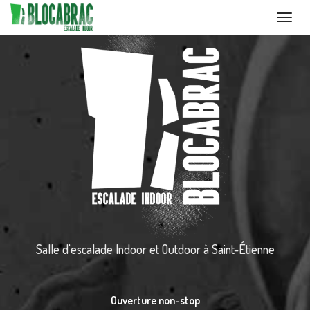
Toggl
navig
Aller
au
contenu
principal
Salle d'escalade Indoor et Outdoor
à Saint-Étienne
Ouverture non-stop