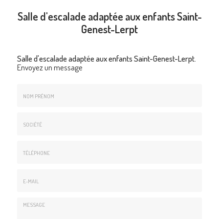
Salle d'escalade adaptée aux enfants Saint-
Genest-Lerpt
Salle d'escalade adaptée aux enfants Saint-Genest-Lerpt.
Envoyez un message
Nom
&
Prénom
Société
*
:
Téléphone
E-
mail