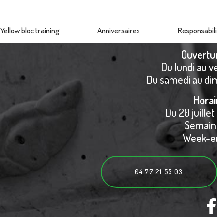
Yellow bloc training
Anniversaires
Responsabili
Ouvertu
Du lundi au v
Du samedi au di
Horai
Du 20 juillet
Semaine
Week-en
04 77 21 55 03