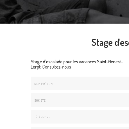
Stage d'e
Stage d'escalade pour les vacances Saint-Genest-
Lerpt.
Consultez-nous
Nom
&
Prénom
Société
*
:
Téléphone