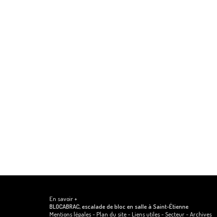
En savoir +
BLOCABRAC, escalade de bloc en salle
à Saint-Étienne
Mentions légales
-
Plan du site
-
Liens utiles
-
Secteur
-
Archives