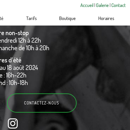
Accueil
|
Galerie
|
Contact
té
Tarifs
Boutique
Horaires
re non-stop
endredi 12h à 22h
manche de 10h à 20h
res d'été
 au 18 août 2024
 : 16h-22h
d : 10h-18h
CONTACTEZ-
NOUS