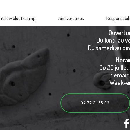
Yellow bloc training
Anniversaires
Responsabili
Ouvertu
Du lundi au v
Du samedi au di
Horai
Du 20 juillet
Semaine
Week-en
04 77 21 55 03