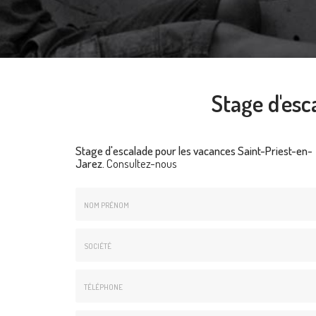
Stage d'esc
Stage d'escalade pour les vacances Saint-Priest-en-
Jarez.
Consultez-nous
Nom
&
Prénom
Société
*
:
Téléphone