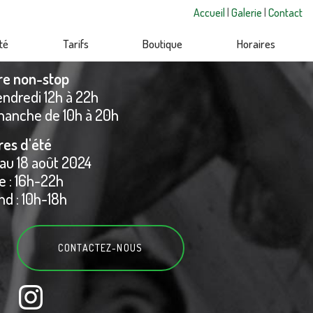
Accueil
|
Galerie
|
Contact
té
Tarifs
Boutique
Horaires
re non-stop
endredi 12h à 22h
manche de 10h à 20h
res d'été
 au 18 août 2024
 : 16h-22h
d : 10h-18h
CONTACTEZ-
NOUS