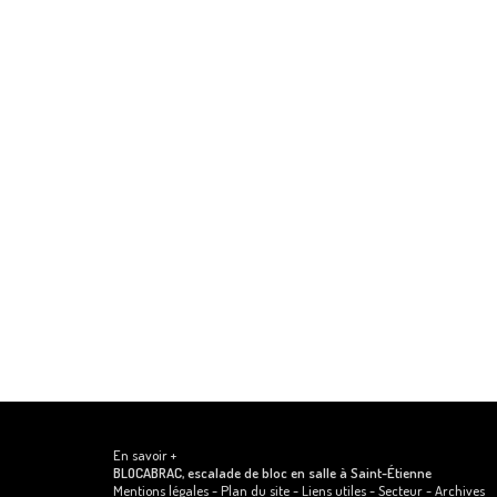
En savoir +
BLOCABRAC, escalade de bloc en salle
à Saint-Étienne
Mentions légales
-
Plan du site
-
Liens utiles
-
Secteur
-
Archives