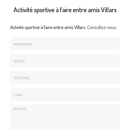
Activité sportive à faire entre amis Villars
Activité sportive à faire entre amis Villars.
Consultez-nous
Nom
&
Prénom
Société
*
:
Téléphone
E-
mail
*