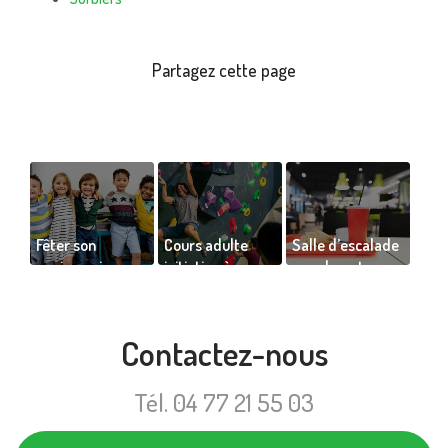
Fêter son
Cours adulte
Salle d’escalade
anniversaire
initiation à
avec bar et
dans une salle
l’escalade de
restaurant sur
d'escalade pour
bloc indoor
place
10 enfants à
Contactez-nous
Saint-Etienne
Tél.
04 77 21 55 03