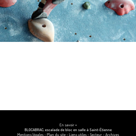
En savoir +
BLOCABRAC, escalade de bloc en salle
à Saint-Étienne
Mentions légales
-
Plan du site
-
Liens utiles
-
Secteur
-
Archives