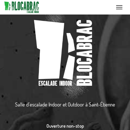
Toggl
navig
Aller
au
contenu
principal
Salle d'escalade Indoor et Outdoor
à Saint-Étienne
Ouverture non-stop