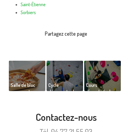
Saint-Étienne
Sorbiers
Salle de bloc
Cycle
Cours
proposant
découverte de
d'escalade de
snacks et pizzas
l’escalade en
débutant à
à emporter
salle pour enfant
expert à Saint-
Étienne
Contactez-nous
Tél.
04 77 21 55 03