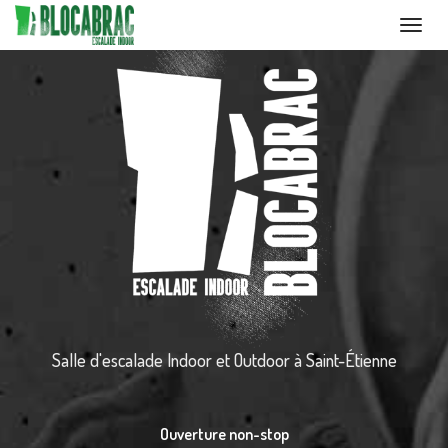
Toggl
navig
Aller
au
contenu
principal
Salle d'escalade Indoor et Outdoor
à Saint-Étienne
Ouverture non-stop