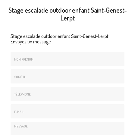
Stage escalade outdoor enfant Saint-Genest-
Lerpt
Stage escalade outdoor enfant Saint-Genest-Lerpt.
Envoyez un message
Nom
&
Prénom
Société
*
:
Téléphone
E-
mail