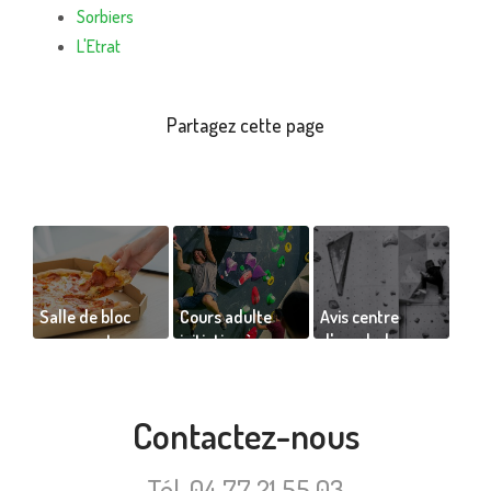
Sorbiers
L'Etrat
Salle de bloc
Cours adulte
Avis centre
proposant
initiation à
d'escalade
snacks et pizzas
l’escalade de
Saint-Étienne de
à emporter
bloc indoor
Julien gambini
Contactez-nous
Tél.
04 77 21 55 03