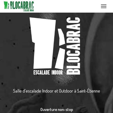
Toggl
navig
Aller
au
contenu
principal
Salle d'escalade Indoor et Outdoor
à Saint-Étienne
Ouverture non-stop